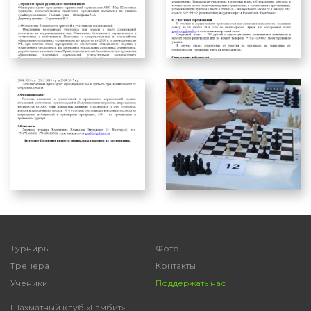
Турниры
Фото
Тренера
Контакты
Ученики
Поддержать нас
Шахматный клуб «Гамбит»