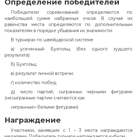
Определение победителей
Победители соревнований определяются по
наибольшей сумме набранных очков. В случае их
равенства места определяются по дополнительным
показателям в порядке убывания их значимости:
В турнирах по швейцарской системе
а) усеченный Бухгольц (без одного худшего
результата);
б) Бухгольц;
в) результат личной встречи;
г) количество побед;
д) число партий, сыгранных черными фигурами
(несыгранные партии считаются как
«игранные» белыми фигурами)
Награждение
Участники, занявшие с 1 – 3 места награждаются
медалями. Победитель турнира награждается кубком.