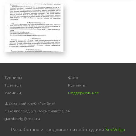
Турниры
Фото
Тренера
Контакты
Ученики
Поддержать нас
Шахматный клуб «Гамбит»
г. Волгоград, ул. Космонавтов, 34
gambitvlg@mail.ru
Разработано и продвигается веб-студией
SeoVolga