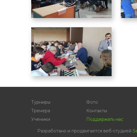
Турниры
Фото
Тренера
Контакты
Ученики
Поддержать нас
Разработано и продвигается веб-студией
S