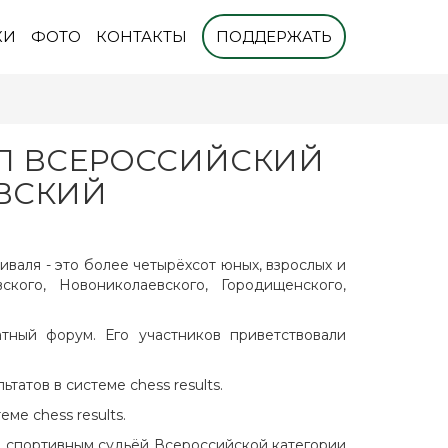
КИ
ФОТО
КОНТАКТЫ
ПОДДЕРЖАТЬ
ШЁЛ ВСЕРОССИЙСКИЙ
ВСКИЙ
валя - это более четырёхсот юных, взрослых и
ского, Новониколаевского, Городищенского,
тный форум. Его участников приветствовали
татов в системе chess results.
ме chess results.
, спортивным судьёй Всероссийской категории