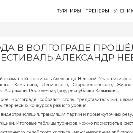
ТУРНИРЫ
ТРЕНЕРЫ
УЧЕНИ
 ГОДА В ВОЛГОГРАДЕ ПРО
ЕСТИВАЛЬ АЛЕКСАНДР НЕ
й шахматный фестиваль Александр Невский. Участники фести
ого, Камышина, Ленинского, Старополтавского, Жирнов
, Астрахани, Ростове-на-Дону, республики Калмыкия...
ерое Волгограде собрался столь представительный шахма
ы творческих конкурсов разного уровня.
видеотрансляция, трансляция партий и промежуточных резуль
цией. Итоговые таблицы турниров можно посмотреть в систе
ечественного судейского корпуса - международным арбитром