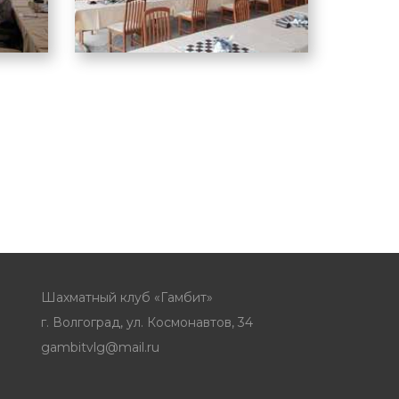
Шахматный клуб «Гамбит»
г. Волгоград, ул. Космонавтов, 34
gambitvlg@mail.ru